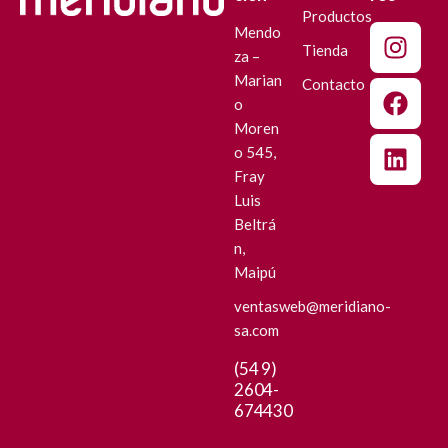
Productos
Mendo
Tienda
za –
Marian
Contacto
o
Moren
o 545,
Fray
Luis
Beltrá
n,
Maipú
ventasweb@meridiano-
sa.com
(54 9)
2604-
674430