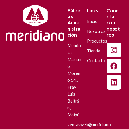
Fábric
Links
Cone
a y
ctá
Inicio
Admi
con
nistra
nosot
Nosotros
ción
ros
Productos
Mendo
Tienda
za –
Marian
Contacto
o
Moren
o 545,
Fray
Luis
Beltrá
n,
Maipú
ventasweb@meridiano-